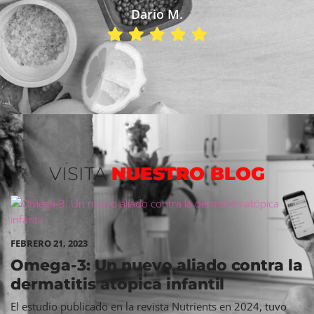
Dario M.
VISITA
NUESTRO BLOG
FEBRERO 21, 2023
Omega-3: Un nuevo aliado contra la
dermatitis atópica infantil
El estudio publicado en la revista Nutrients en 2024, tuvo