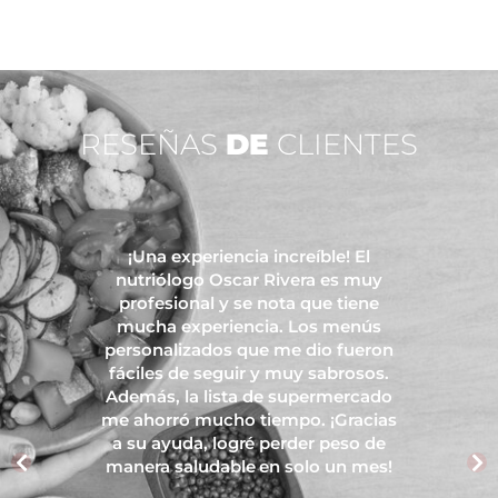
RESEÑAS
DE
CLIENTES
¡Una experiencia increíble! El
nutriólogo Oscar Rivera es muy
profesional y se nota que tiene
mucha experiencia. Los menús
personalizados que me dio fueron
fáciles de seguir y muy sabrosos.
Además, la lista de supermercado
me ahorró mucho tiempo. ¡Gracias
a su ayuda, logré perder peso de
manera saludable en solo un mes!