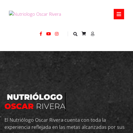
0
NUTRIÓLOGO
OSCAR
R
I
V
E
R
A
El Nutriólogo Oscar Rivera cuenta con toda la
experiencia reflejada en las metas alcanzadas por sus